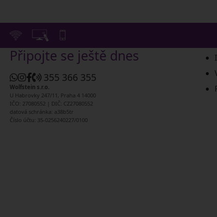
Připojte se ještě dnes
355 366 355
Wolfstein s.r.o.
U Habrovky 247/11, Praha 4 14000
IČO: 27080552 | DIČ: CZ27080552
datová schránka: a38b5tr
Číslo účtu: 35-0256240227/0100