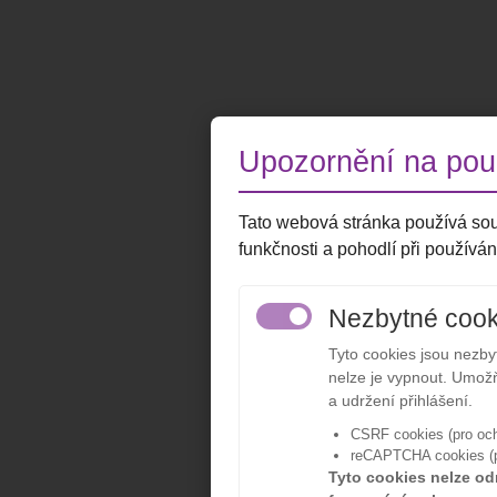
Upozornění na použ
Tato webová stránka používá sou
funkčnosti a pohodlí při používán
Nezbytné cook
Tyto cookies jsou nezb
nelze je vypnout. Umožň
a udržení přihlášení.
CSRF cookies (pro och
reCAPTCHA cookies (pr
Tyto cookies nelze od