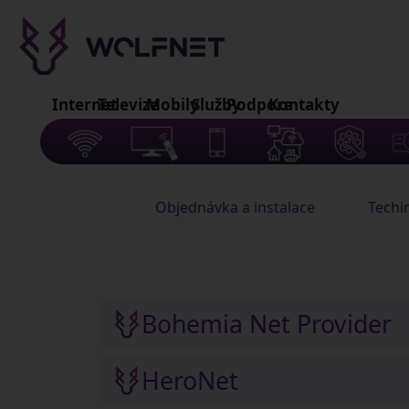
Internet
Televize
Mobily
Služby
Podpora
Kontakty
Bohemia Net Provider
Objednávka a
HeroNet