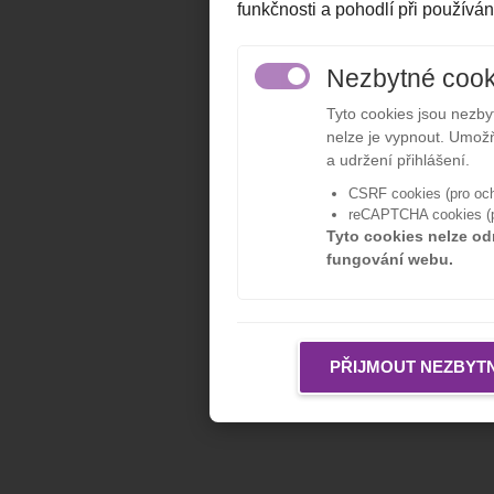
funkčnosti a pohodlí při používán
Nezbytné cook
Tyto cookies jsou nezb
nelze je vypnout. Umožň
a udržení přihlášení.
CSRF cookies (pro och
reCAPTCHA cookies (pr
Tyto cookies nelze od
fungování webu.
PŘIJMOUT NEZBYT