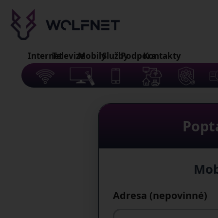
Internet
Televize
Mobily
Služby
Podpora
Kontakty
Popt
Mob
Adresa (nepovinné)