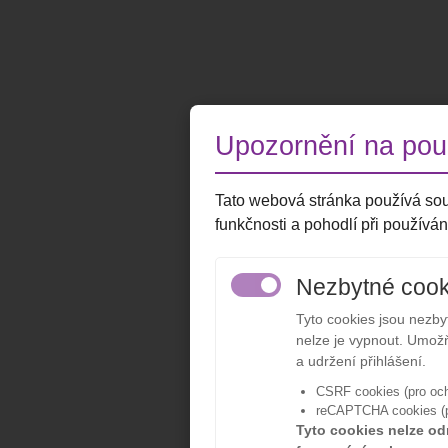
Upozornění na použ
Tato webová stránka používá sou
funkčnosti a pohodlí při používán
Nezbytné cook
Tyto cookies jsou nezb
nelze je vypnout. Umožň
a udržení přihlášení.
CSRF cookies (pro och
reCAPTCHA cookies (pr
Tyto cookies nelze od