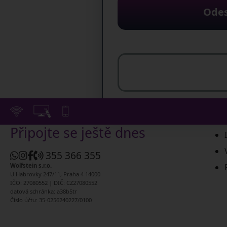
Odes
Připojte se ještě dnes
355 366 355
Wolfstein s.r.o.
U Habrovky 247/11, Praha 4 14000
IČO: 27080552 | DIČ: CZ27080552
datová schránka: a38b5tr
Číslo účtu: 35-0256240227/0100