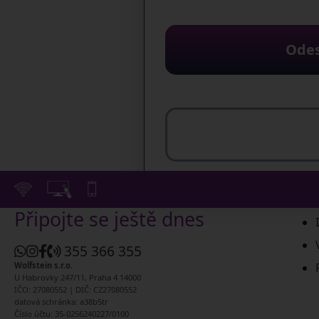
Odes
Připojte se ještě dnes
355 366 355
Wolfstein s.r.o.
U Habrovky 247/11, Praha 4 14000
IČO: 27080552 | DIČ: CZ27080552
datová schránka: a38b5tr
Číslo účtu: 35-0256240227/0100