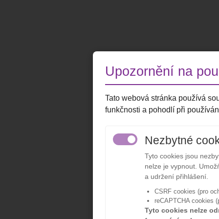
Upozornění na použ
Tato webová stránka používá sou
funkčnosti a pohodlí při používán
Nezbytné cook
Tyto cookies jsou nezb
nelze je vypnout. Umožň
a udržení přihlášení.
CSRF cookies (pro och
reCAPTCHA cookies (pr
Tyto cookies nelze od