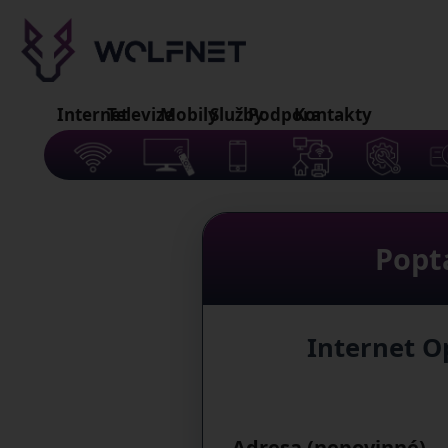
Internet
Televize
Mobily
Služby
Podpora
Kontakty
Popt
Internet O
Adresa (nepovinné)