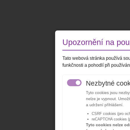
Upozornění na použ
Tato webová stránka používá sou
funkčnosti a pohodlí při používán
Nezbytné cook
Tyto cookies jsou nezb
nelze je vypnout. Umožň
a udržení přihlášení.
CSRF cookies (pro och
reCAPTCHA cookies (pr
Tyto cookies nelze od