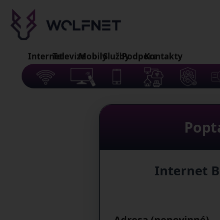
Internet
Televize
Mobily
Služby
Podpora
Kontakty
Popt
Internet B
Adresa (nepovinné)