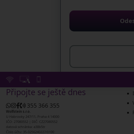
Odes
Připojte se ještě dnes
355 366 355
Wolfstein s.r.o.
U Habrovky 247/11, Praha 4 14000
IČO: 27080552 | DIČ: CZ27080552
datová schránka: a38b5tr
Číslo účtu: 35-0256240227/0100