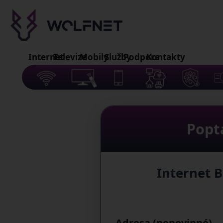
Internet
Televize
Mobily
Služby
Podpora
Kontakty
Popt
Internet B
Adresa (nepovinné)