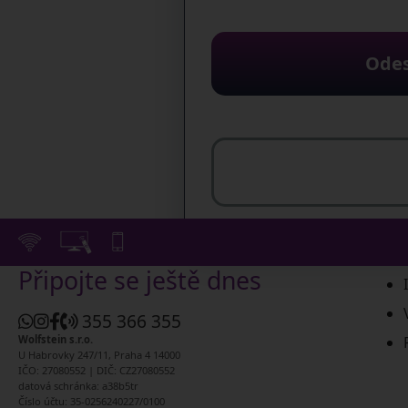
Odes
Připojte se ještě dnes
355 366 355
Wolfstein s.r.o.
U Habrovky 247/11, Praha 4 14000
IČO: 27080552 | DIČ: CZ27080552
datová schránka: a38b5tr
Číslo účtu: 35-0256240227/0100