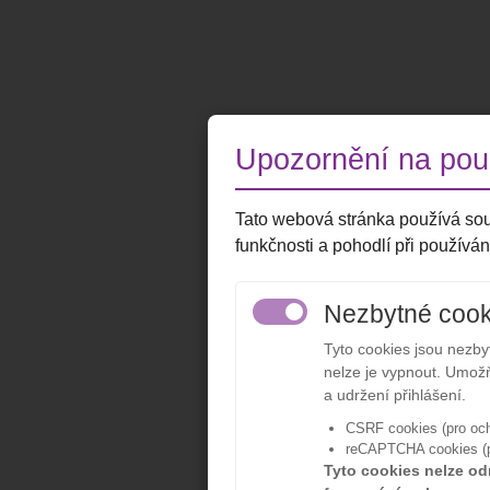
Upozornění na použ
Tato webová stránka používá sou
funkčnosti a pohodlí při používán
Nezbytné cook
Tyto cookies jsou nezb
nelze je vypnout. Umožň
a udržení přihlášení.
CSRF cookies (pro och
reCAPTCHA cookies (pr
Tyto cookies nelze od